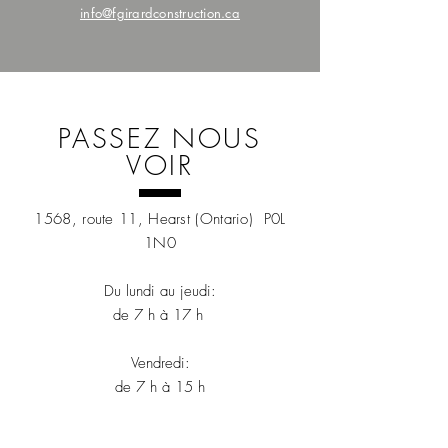
info@fgirardconstruction.ca
PASSEZ NOUS
VOIR
1568, route 11, Hearst (Ontario) P0L
1N0
Du lundi au jeudi:
de 7 h à 17 h
Vendredi:
de 7 h à 15 h
Ven