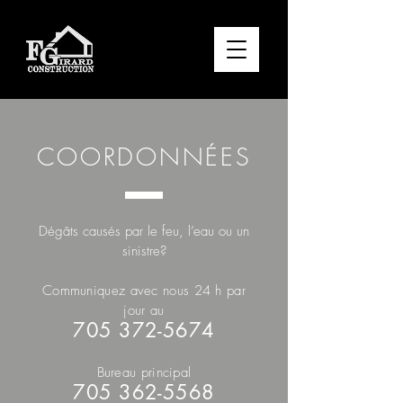
COORDONNÉES
Dégâts causés par le feu, l’eau ou un
sinistre?
Communiquez avec nous 24 h par
jour au
705 372-5674
Bureau principal
705 3
62-5568